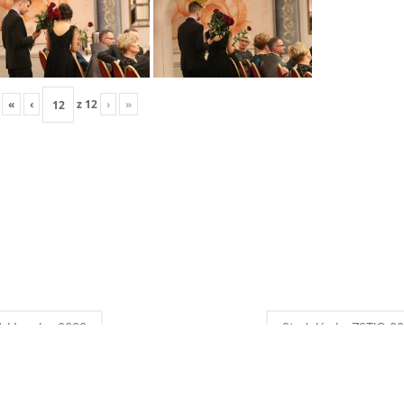
«
‹
z
12
›
»
zi Legnica 2020
Studniówka ZSTiO 2