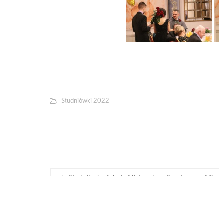
Studniówki 2022
Studniówka Szkoły Mistrzostwa Sportowego Mied