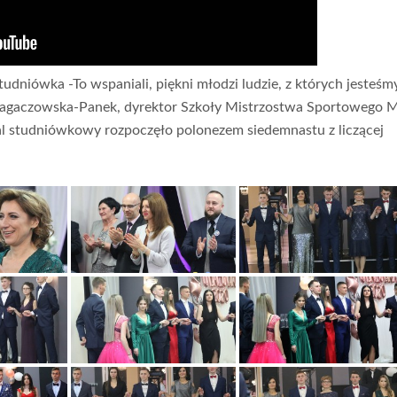
tudniówka -To wspaniali, piękni młodzi ludzie, z których jesteśm
Gagaczowska-Panek, dyrektor Szkoły Mistrzostwa Sportowego M
l studniówkowy rozpoczęło polonezem siedemnastu z liczącej