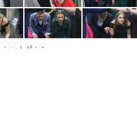
«
‹
z
5
›
»
Studniówka I LO 2