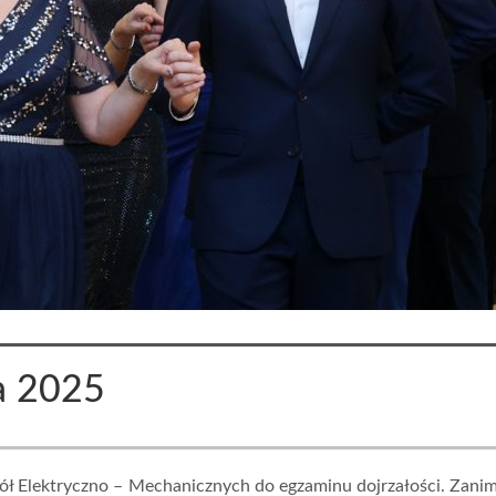
a 2025
ół Elektryczno – Mechanicznych do egzaminu dojrzałości. Zani