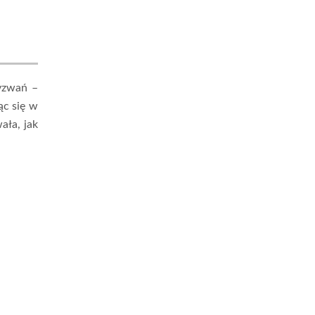
wyzwań –
ąc się w
ała, jak