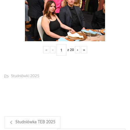
«
‹
z
20
›
»
Studniówki 2025
Studniówka TEB 2025