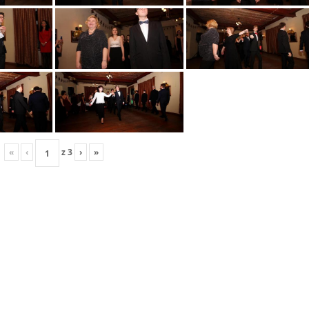
«
‹
z
3
›
»