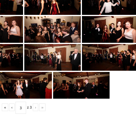
«
‹
z
3
›
»