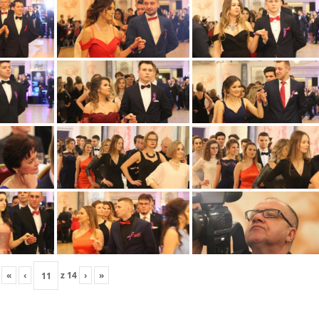
«
‹
z
14
›
»