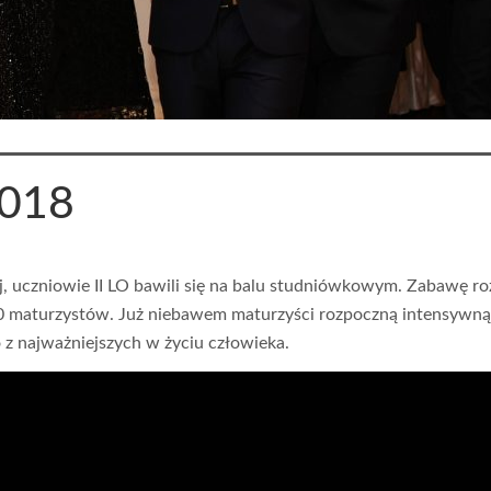
2018
iej, uczniowie II LO bawili się na balu studniówkowym. Zabawę r
150 maturzystów. Już niebawem maturzyści rozpoczną intensywn
 z najważniejszych w życiu człowieka.