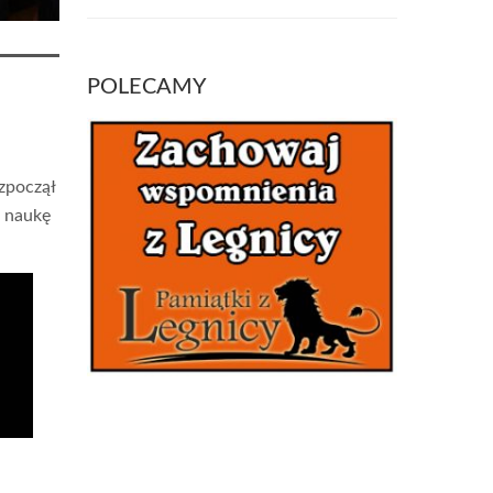
POLECAMY
ozpoczął
ą naukę