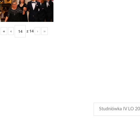
«
‹
z
14
›
»
Studniówka IV LO 2