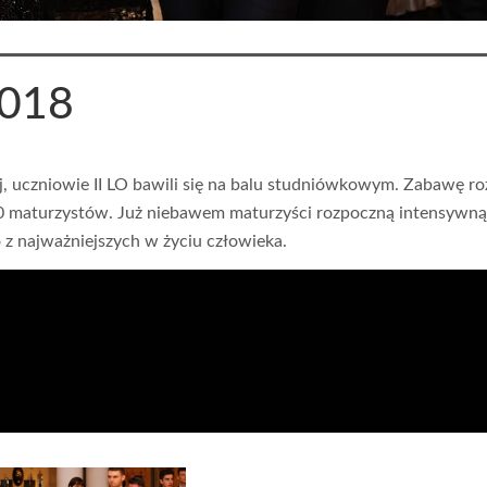
2018
iej, uczniowie II LO bawili się na balu studniówkowym. Zabawę r
150 maturzystów. Już niebawem maturzyści rozpoczną intensywn
 z najważniejszych w życiu człowieka.