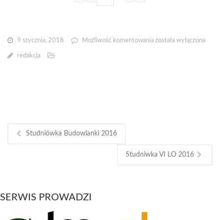
Studniwka
9 stycznia, 2018
Możliwość komentowania
została wyłączona
IV
redakcja
LO
2016
Studniówka Budowlanki 2016
Studniwka VI LO 2016
SERWIS PROWADZI