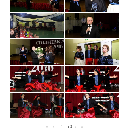
«
‹
z
2
›
»