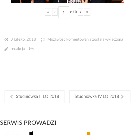
«
‹
z
10
›
»
Studniówka
3 lutego, 2018
Możliwość komentowania
została wyłączona
Liceum
redakcja
Katolickiego
2018
Studniówka II LO 2018
Studniówka IV LO 2018
SERWIS PROWADZI