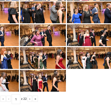
«
‹
z
22
›
»