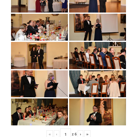
«
‹
z
6
›
»