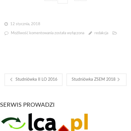
12 stycznia, 2018
Studniówka
Możliwość komentowania
została wyłączona
redakcja
ALO
2018
Studniówka II LO 2016
Studniówka ZSEM 2018
SERWIS PROWADZI