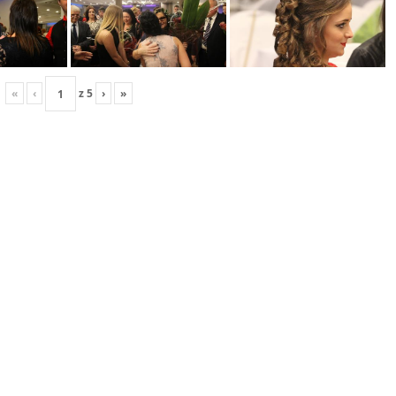
«
‹
z
5
›
»
Studniówka V LO 2