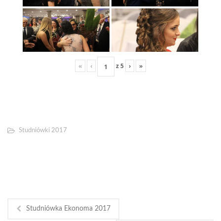
«
‹
z
5
›
»
Studniówki 2017
Studniówka Ekonoma 2017