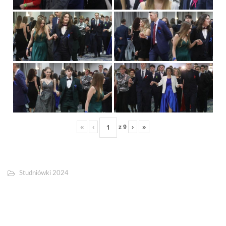
«
‹
z
9
›
»
Studniówki 2024