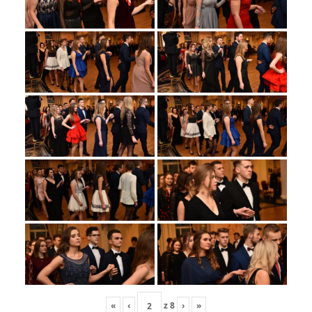
«
‹
z
8
›
»