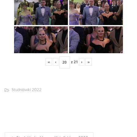
«
‹
z
21
›
»
Studniówki 2022