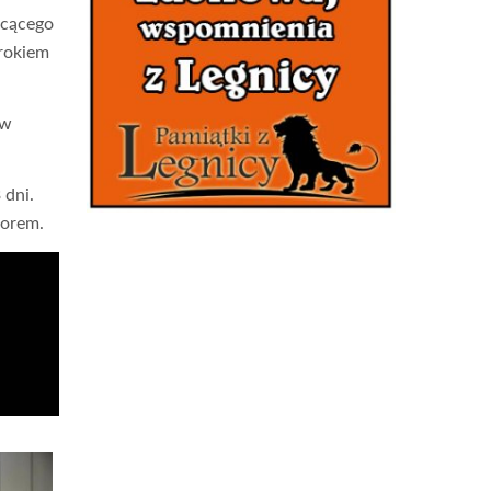
łcącego
krokiem
ów
 dni.
worem.