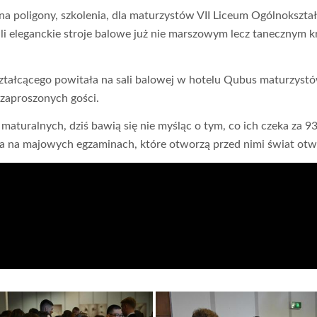
na poligony, szkolenia, dla maturzystów VII Liceum Ogólnokszta
iali eleganckie stroje balowe już nie marszowym lecz tanecznym 
ztałcącego powitała na sali balowej w hotelu Qubus maturzyst
 zaproszonych gości.
turalnych, dziś bawią się nie myśląc o tym, co ich czeka za 93
a na majowych egzaminach, które otworzą przed nimi świat ot