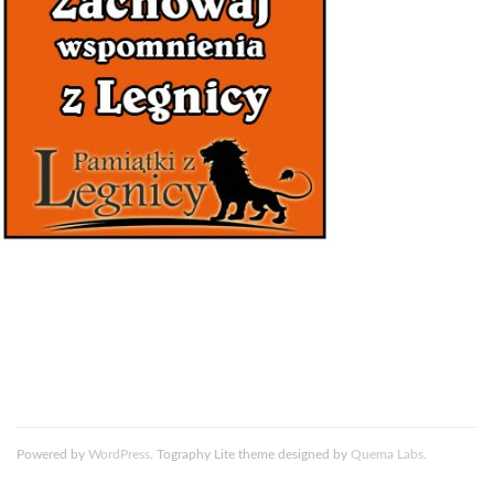
Powered by
WordPress
. Tography Lite theme designed by
Quema Labs
.