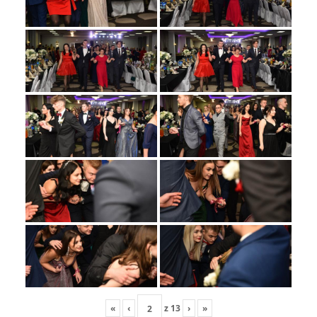
«
‹
z
13
›
»