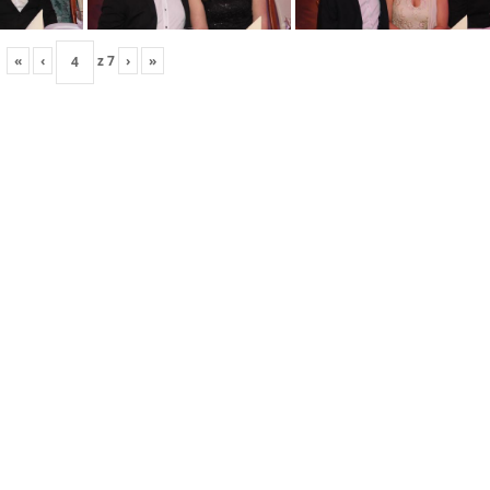
«
‹
z
7
›
»
Studniówka VII LO 2
Labs
.