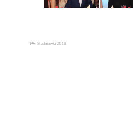
Studniówki 2018
Studniówka V LO 2018
Powered by
WordPress
. Tography Lite theme designed by
Quema 