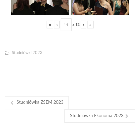
«
‹
z
12
›
»
Studniówki 2023
Studniówka ZSEM 2023
Studniówka Ekonoma 2023