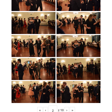
«
‹
z
10
›
»