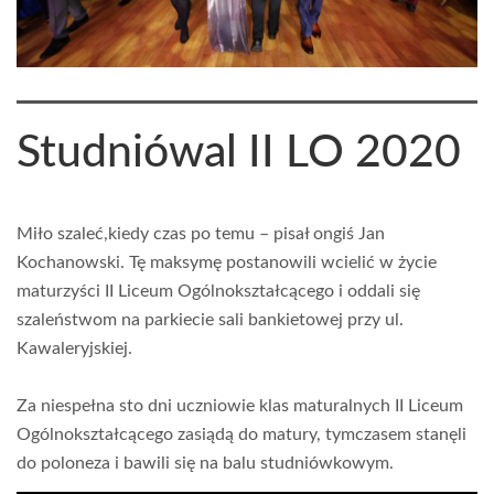
Studniówal II LO 2020
Miło szaleć,kiedy czas po temu – pisał ongiś Jan
Kochanowski. Tę maksymę postanowili wcielić w życie
maturzyści II Liceum Ogólnokształcącego i oddali się
szaleństwom na parkiecie sali bankietowej przy ul.
Kawaleryjskiej.
Za niespełna sto dni uczniowie klas maturalnych II Liceum
Ogólnokształcącego zasiądą do matury, tymczasem stanęli
do poloneza i bawili się na balu studniówkowym.