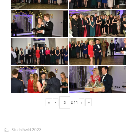
«
‹
z
11
›
»
Studniówki 2023