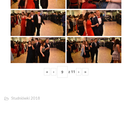
«
‹
z
11
›
»
Studniówki 2018