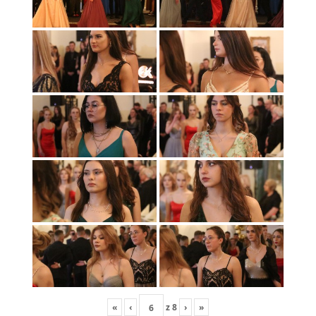
«
‹
z
8
›
»