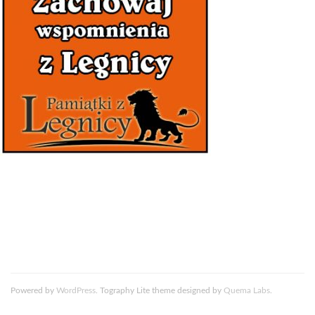
Powered by
WordPress
. Tography Lite theme designed by
Quema Labs
.