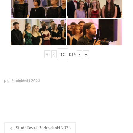
«
‹
z
14
›
»
Studniówki 2023
Studniówka Budowlanki 2023