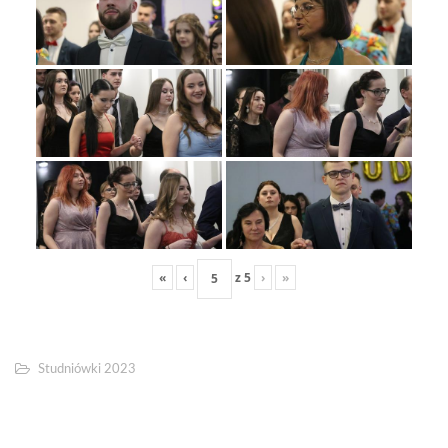
«
‹
z
5
›
»
Studniówki 2023